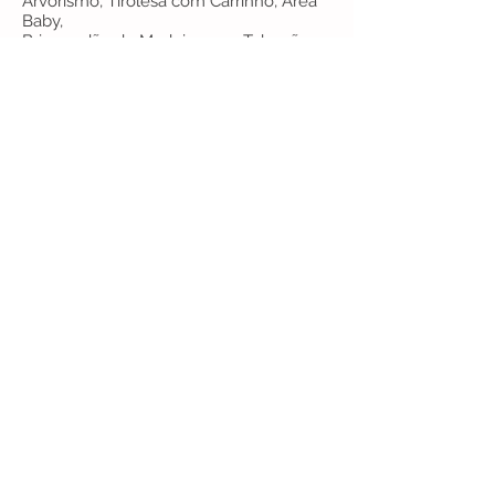
Arvorismo, Tirolesa com Carrinho, Área
Baby,
Brinquedão de Madeira com Tobogã,
Cama Elástica, Obstáculos, Formigueiro
de Fitas, Escorregador,
Túnel de Fitas e Formigueiro Quadrado.
Confira abaixo as fotos do projeto, o
resultado final e se encante!
Empresa Associada
Área restrita