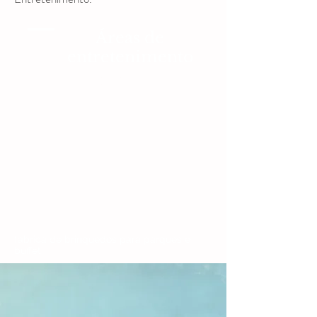
Áreas de
entretenimento
CONHEÇA MAIS >
fabrica de brinquedos para parques e
buffet